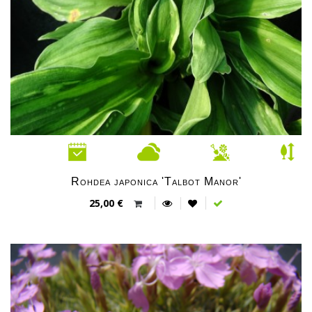
Rohdea japonica 'Talbot Manor'
25,00 €