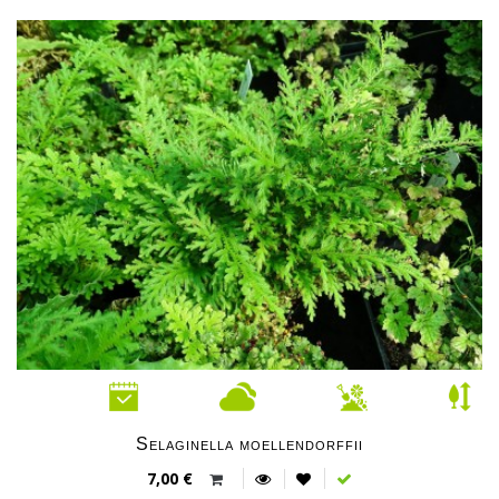
Selaginella moellendorffii
7,00 €